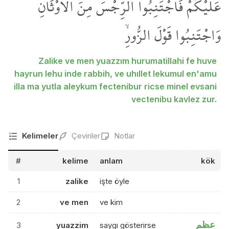
عَلَيْكُمْ فَاجْتَنِبُوا الرِّجْسَ مِنَ الْاَوْثَانِ
وَاجْتَنِبُوا قَوْلَ الزُّورِۙ
Zalike ve men yuazzım hurumatillahi fe huve
hayrun lehu inde rabbih, ve uhıllet lekumul en'amu
illa ma yutla aleykum fectenibur ricse minel evsani
vectenibu kavlez zur.
Kelimeler
Çeviriler
Notlar
#
kelime
anlam
kök
1
zalike
işte öyle
2
ve men
ve kim
عظم
3
yuazzim
saygı gösterirse