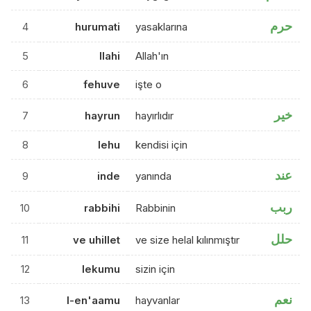
حرم
4
hurumati
yasaklarına
5
llahi
Allah'ın
6
fehuve
işte o
خير
7
hayrun
hayırlıdır
8
lehu
kendisi için
عند
9
inde
yanında
ربب
10
rabbihi
Rabbinin
حلل
11
ve uhillet
ve size helal kılınmıştır
12
lekumu
sizin için
نعم
13
l-en'aamu
hayvanlar