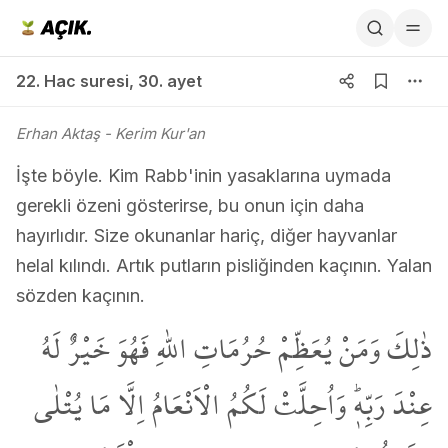
22. Hac suresi 30. ayet
22. Hac suresi
,
30. ayet
Erhan Aktaş
- Kerim Kur'an
İşte böyle. Kim Rabb'inin yasaklarına uymada
gerekli özeni gösterirse, bu onun için daha
hayırlıdır. Size okunanlar hariç, diğer hayvanlar
helal kılındı. Artık putların pisliğinden kaçının. Yalan
sözden kaçının.
ذٰلِكَۗ وَمَنْ يُعَظِّمْ حُرُمَاتِ اللّٰهِ فَهُوَ خَيْرٌ لَهُ
عِنْدَ رَبِّه۪ۜ وَاُحِلَّتْ لَكُمُ الْاَنْعَامُ اِلَّا مَا يُتْلٰى