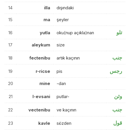
14
illa
dışındaki
15
ma
şeyler
تلو
16
yutla
oku(nup açıkla)nan
17
aleykum
size
جنب
18
fectenibu
artık kaçının
رجس
19
r-ricse
pis
20
mine
-dan
وثن
21
l-evsani
putlar-
جنب
22
vectenibu
ve kaçının
قول
23
kavle
sözden