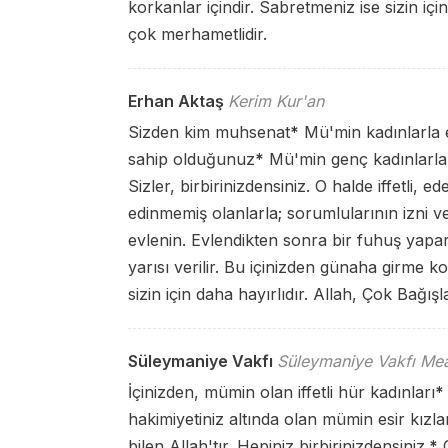
korkanlar içindir. Sabretmeniz ise sizin içi
çok merhametlidir.
Erhan Aktaş
Kerim Kur'an
Sizden kim muhsenat
*
Mü'min kadınlarla 
sahip olduğunuz
*
Mü'min genç kadınlarla ev
Sizler, birbirinizdensiniz. O halde iffetli, e
edinmemiş olanlarla; sorumlularının izni ve
evlenin. Evlendikten sonra bir fuhuş yapar
yarısı verilir. Bu içinizden günaha girme k
sizin için daha hayırlıdır. Allah, Çok Bağışla
Süleymaniye Vakfı
Süleymaniye Vakfı Mea
İçinizden, mümin olan iffetli hür kadınları
*
hakimiyetiniz altında olan mümin esir kızları
bilen Allah'tır. Hepiniz birbirinizdensiniz.
*
O