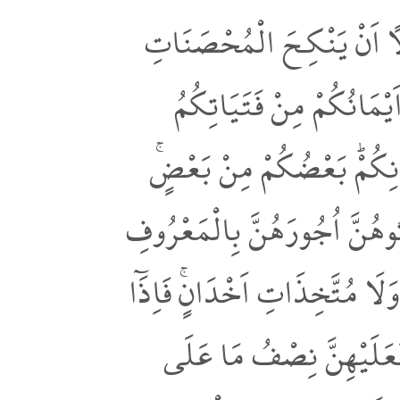
اً اَنْ يَنْكِـحَ الْمُحْصَنَاتِ
ْمَانُكُمْ مِنْ فَتَيَاتِكُمُ
مَانِكُمْۜ بَعْضُكُمْ مِنْ بَعْضٍۚ
ٰتُوهُنَّ اُجُورَهُنَّ بِالْمَعْرُوفِ
 مُتَّخِذَاتِ اَخْدَانٍۚ فَاِذَٓا
فَعَلَيْهِنَّ نِصْفُ مَا عَلَى