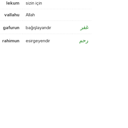
lekum
sizin için
vallahu
Allah
غفر
gafurun
bağışlayandır
رحم
rahimun
esirgeyendir