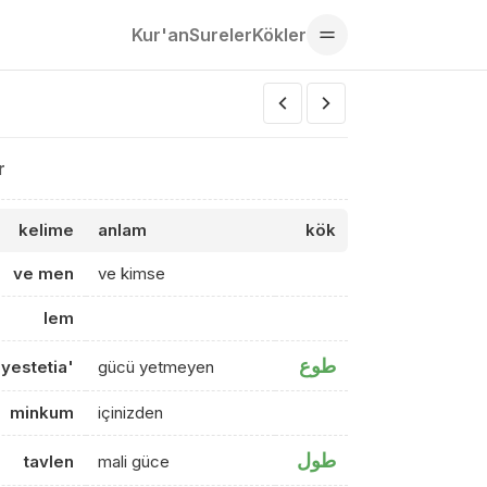
Kur'an
Sureler
Kökler
r
kelime
anlam
kök
ve men
ve kimse
lem
طوع
yestetia'
gücü yetmeyen
minkum
içinizden
طول
tavlen
mali güce