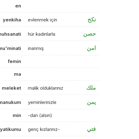
en
نكح
yenkiha
evlenmek için
حصن
muhsanati
hür kadınlarla
امن
mu'minati
inanmış
femin
ma
ملك
meleket
malik olduklarınız
يمن
manukum
yeminlerinizle
min
-dan (alsın)
فتي
eyatikumu
genç kızlarınız-