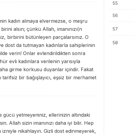
55
56
min kadın almaya elvermezse, o meşru
irini alsın; çünkü Allah, imanınızı(n
57
 siz, birbirini bütünleyen parçalarsınız. O
58
e dost da tutmayan kadınlarla sahiplerinin
ilde verin! Onlar evlendirildikten sonra
hür evli kadınlara verilenin yarısıyla
aha girme korkusu duyanlar içindir. Fakat
h tarifsiz bir bağışlayıcı, eşsiz bir merhamet
 gücü yetmeyeniniz, ellerinizin altındaki
n. Allah sizin imanınızı daha iyi bilir. Hep
in izniyle nikahlayın. Gizli dost edinmeyerek,