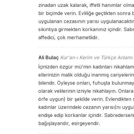
zinadan uzak kalarak, iffetli hanımlar olma
bir biçimde verin. Evliliğe geçtikten sonra
uygulanan cezasının yarısı uygulanacaktır
sıkıntıya girmekten korkanınız içindir. Sabr
affedici, çok merhametlidir.
Ali Bulaç
Kur'an-ı Kerim ve Türkçe Anlamı
İçinizden özgür mü'min kadınları nikahla
ellerinizin malik olduğu inanmış cariyelerini
bilendir. Öyleyse onları, fuhuşta bulunmaya
olarak velilerinin izniyle nikahlayın. Onlar
örfe uygun) bir şekilde verin. Evlendikte
kadınlar üzerindeki cezanın yarısı(nı uyg
endişe edip korkanlar içindir. Sabrederseniz
bağışlayandır, esirgeyendir.