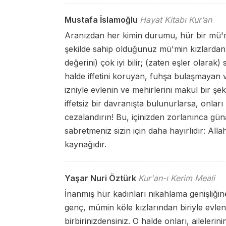
Mustafa İslamoğlu
Hayat Kitabı Kur’an
Aranızdan her kimin durumu, hür bir mü'
şekilde sahip olduğunuz mü'min kızlardan b
değerini) çok iyi bilir; (zaten eşler olarak)
halde iffetini koruyan, fuhşa bulaşmayan v
izniyle evlenin ve mehirlerini makul bir şek
iffetsiz bir davranışta bulunurlarsa, onları 
cezalandırın! Bu, içinizden zorlanınca gün
sabretmeniz sizin için daha hayırlıdır: Alla
kaynağıdır.
Yaşar Nuri Öztürk
Kur'an-ı Kerim Meali
İnanmış hür kadınları nikahlama genişliğine
genç, mümin köle kızlarından biriyle evlensi
birbirinizdensiniz. O halde onları, ailelerin