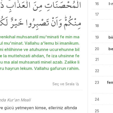
الْمُحْصَنَاتِ مِنَ الْعَذَابِۜ ذٰ
16
l-
17
مِنْكُمْۜ وَاَنْ تَصْبِرُوا خَيْرٌ لَكُمْ
18
yenkıhal muhsanatil mu'minati fe min ma
19
bi
 mu'minat. Vallahu a'lemu bi imanikum.
20
b
ni ehlihinne ve atuhunne ucurehunne bil
 la muttehızati ahdan, fe iza uhsinne fe
21
fu ma alal muhsanati minel azab. Zalike li
ru hayrun lekum. Vallahu gafurun rahim.
22
23
fe
Seç ve
Sırala
24
ında Kur'an Meali
ye gücü yetmeyen kimse, elleriniz altında
25