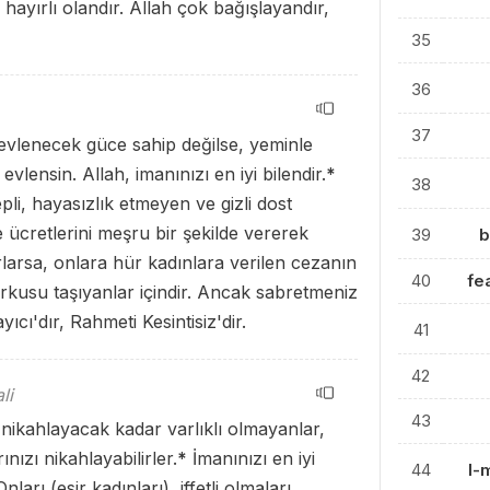
n hayırlı olandır. Allah çok bağışlayandır,
35
36
37
evlenecek güce sahip değilse, yeminle
lensin. Allah, imanınızı en iyi bilendir.
*
38
depli, hayasızlık etmeyen ve gizli dost
 ücretlerini meşru bir şekilde vererek
39
b
larsa, onlara hür kadınlara verilen cezanın
40
fe
orkusu taşıyanlar içindir. Ancak sabretmeniz
yıcı'dır, Rahmeti Kesintisiz'dir.
41
42
li
43
nikahlayacak kadar varlıklı olmayanlar,
nızı nikahlayabilirler.
*
İmanınızı en iyi
44
l-
nları (esir kadınları), iffetli olmaları,