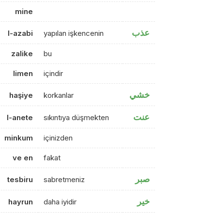
mine
عذب
l-azabi
yapılan işkencenin
zalike
bu
limen
içindir
خشي
haşiye
korkanlar
عنت
l-anete
sıkıntıya düşmekten
minkum
içinizden
ve en
fakat
صبر
tesbiru
sabretmeniz
خير
hayrun
daha iyidir