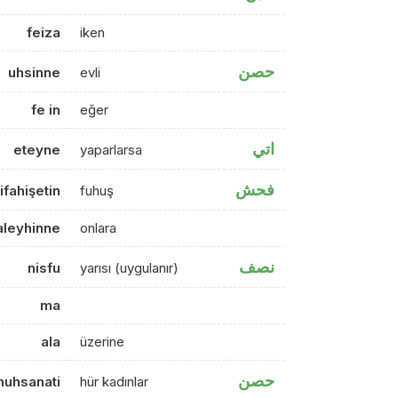
feiza
iken
حصن
uhsinne
evli
fe in
eğer
اتي
eteyne
yaparlarsa
فحش
ifahişetin
fuhuş
aleyhinne
onlara
نصف
nisfu
yarısı (uygulanır)
ma
ala
üzerine
حصن
muhsanati
hür kadınlar