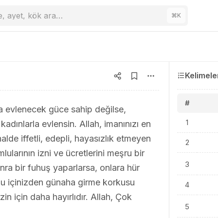
e, ayet, kök ara…
⌘
K
Kelimele
#
 evlenecek güce sahip değilse,
1
dınlarla evlensin. Allah, imanınızı en
 halde iffetli, edepli, hayasızlık etmeyen
2
lularının izni ve ücretlerini meşru bir
3
nra bir fuhuş yaparlarsa, onlara hür
. Bu içinizden günaha girme korkusu
4
in için daha hayırlıdır. Allah, Çok
5