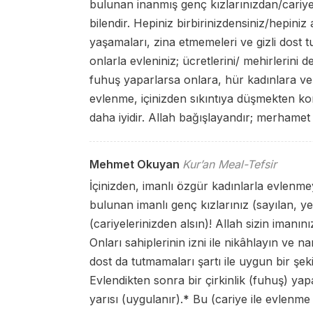
bulunan inanmış genç kızlarınızdan/cariyele
bilendir. Hepiniz birbirinizdensiniz/hepiniz
yaşamaları, zina etmemeleri ve gizli dost tu
onlarla evleniniz; ücretlerini/ mehirlerini 
fuhuş yaparlarsa onlara, hür kadınlara ver
evlenme, içinizden sıkıntıya düşmekten kork
daha iyidir. Allah bağışlayandır; merhamet
Mehmet Okuyan
Kur’an Meal-Tefsir
İçinizden, imanlı özgür kadınlarla evlenmey
bulunan imanlı genç kızlarınız (sayılan, ye
(cariyelerinizden alsın)! Allah sizin imanınız
Onları sahiplerinin izni ile nikâhlayın ve 
dost da tutmamaları şartı ile uygun bir şeki
Evlendikten sonra bir çirkinlik (fuhuş) ya
yarısı (uygulanır).
*
Bu (cariye ile evlenme