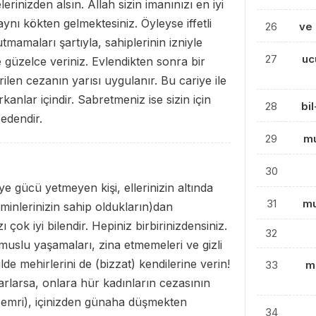
rinizden alsın. Allah sizin imanınızı en iyi
 aynı kökten gelmektesiniz. Öyleyse iffetli
26
ve
tmamaları şartıyla, sahiplerinin izniyle
27
uc
de güzelce veriniz. Evlendikten sonra bir
ilen cezanın yarısı uygulanır. Bu cariye ile
anlar içindir. Sabretmeniz ise sizin için
28
bi
 edendir.
29
mu
30
e gücü yetmeyen kişi, ellerinizin altında
31
mu
minlerinizin sahip oldukların)dan
ı çok iyi bilendir. Hepiniz birbirinizdensiniz.
32
namuslu yaşamaları, zina etmemeleri ve gizli
lde mehirlerini de (bizzat) kendilerine verin!
33
mu
parlarsa, onlara hür kadınların cezasının
 emri), içinizden günaha düşmekten
34