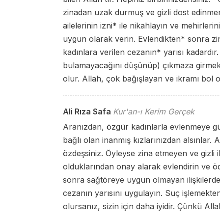
zinadan uzak durmuş ve gizli dost edinmemi
ailelerinin izni
*
ile nikahlayın ve mehirlerin
uygun olarak verin. Evlendikten
*
sonra zin
kadınlara verilen cezanın
*
yarısı kadardır. 
bulamayacağını düşünüp) çıkmaza girmekte
olur. Allah, çok bağışlayan ve ikramı bol o
Ali Rıza Safa
Kur'an-ı Kerim Gerçek
Aranızdan, özgür kadınlarla evlenmeye güç
bağlı olan inanmış kızlarınızdan alsınlar. All
özdeşsiniz. Öyleyse zina etmeyen ve gizli i
olduklarından onay alarak evlendirin ve ö
sonra sağtöreye uygun olmayan ilişkilerde
cezanın yarısını uygulayın. Suç işlemekten 
olursanız, sizin için daha iyidir. Çünkü All