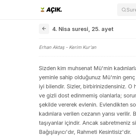
Sur
4. Nisa suresi 25. ayet
4. Nisa suresi
,
25. ayet
Erhan Aktaş
- Kerim Kur'an
Sizden kim muhsenat Mü'min kadınlarla
yeminle sahip olduğunuz Mü'min genç ka
iyi bilendir. Sizler, birbirinizdensiniz. O
ve gizli dost edinmemiş olanlarla; sorum
şekilde vererek evlenin. Evlendikten so
kadınlara verilen cezanın yarısı verilir
taşıyanlar içindir. Ancak sabretmeniz siz
Bağışlayıcı'dır, Rahmeti Kesintisiz'dir.