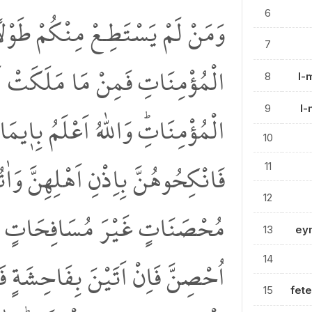
وَمَنْ لَمْ يَسْتَطِـعْ مِنْكُمْ طَوْل
6
7
الْمُؤْمِنَاتِ فَمِنْ مَا مَلَكَتْ اَي
8
l-
الْمُؤْمِنَاتِۜ وَاللّٰهُ اَعْلَمُ بِا۪ي
9
l-
10
فَانْكِحُوهُنَّ بِاِذْنِ اَهْلِهِنَّ وَا
11
12
مُحْصَنَاتٍ غَيْرَ مُسَافِحَاتٍ وَلَا
13
ey
اُحْصِنَّ فَاِنْ اَتَيْنَ بِفَاحِشَةٍ 
14
15
fet