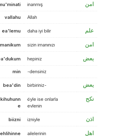
امن
mu'minati
inanmış
vallahu
Allah
علم
ea'lemu
daha iyi bilir
امن
imanikum
sizin imanınızı
بعض
ea'dukum
hepiniz
min
-densiniz
بعض
bea'din
birbiriniz-
نكح
nkihuhunn
öyle ise onlarla
e
evlenin
اذن
biizni
izniyle
اهل
ehlihinne
ailelerinin