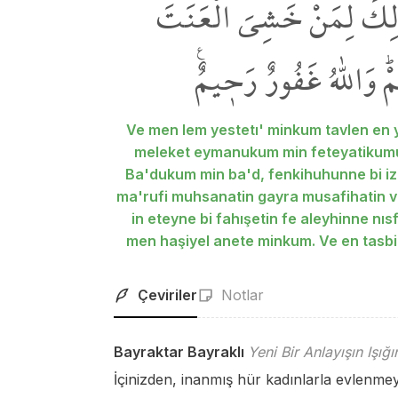
لِكَ لِمَنْ خَشِيَ الْعَنَتَ
ۜ وَاللّٰهُ غَفُورٌ رَح۪يمٌ۟
Ve men lem yestetı' minkum tavlen en 
meleket eymanukum min feteyatikumul
Ba'dukum min ba'd, fenkihuhunne bi iz
ma'rufi muhsanatin gayra musafihatin ve
in eteyne bi fahışetin fe aleyhinne nıs
men haşiyel anete minkum. Ve en tasbi
Çeviriler
Notlar
Bayraktar Bayraklı
Yeni Bir Anlayışın Işığ
İçinizden, inanmış hür kadınlarla evlenme