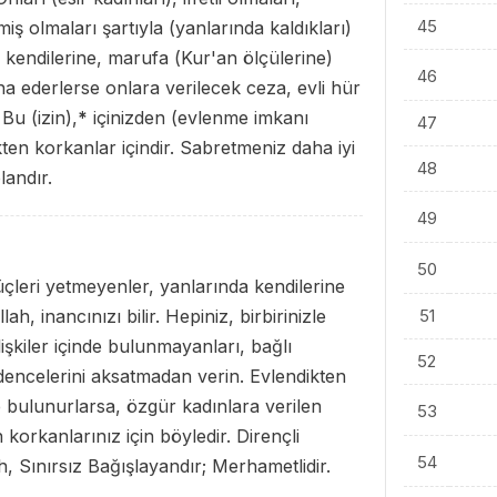
45
ş olmaları şartıyla (yanlarında kaldıkları)
i kendilerine, marufa (Kur'an ölçülerine)
46
a ederlerse onlara verilecek ceza, evli hür
Bu (izin),
*
içinizden (evlenme imkanı
47
n korkanlar içindir. Sabretmeniz daha iyi
48
landır.
49
50
leri yetmeyenler, yanlarında kendilerine
ah, inancınızı bilir. Hepiniz, birbirinizle
51
lişkiler içinde bulunmayanları, bağlı
52
dencelerini aksatmadan verin. Evlendikten
 bulunurlarsa, özgür kadınlara verilen
53
korkanlarınız için böyledir. Dirençli
54
ah, Sınırsız Bağışlayandır; Merhametlidir.