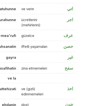
اتي
 atuhunne
ve verin
اجر
urahunne
ücretlerini
(mehirlerini)
عرف
l-mea'rufi
güzelce
حصن
hsanatin
iffetli yaşamaları
غير
gayra
سفح
safihatin
zina etmemeleri
ve la
اخذ
ttehizati
ve (gizli)
edinmemeleri
خدن
ehdanin
dost