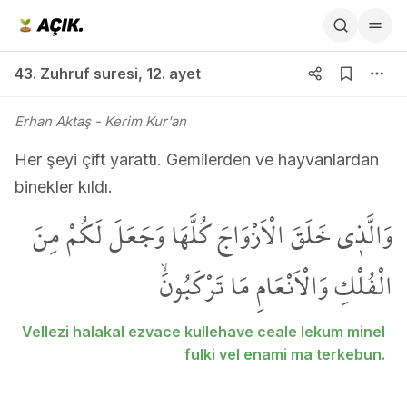
43. Zuhruf suresi 12. ayet
43. Zuhruf suresi
,
12. ayet
Erhan Aktaş
- Kerim Kur'an
Her şeyi çift yarattı. Gemilerden ve hayvanlardan
binekler kıldı.
وَالَّذ۪ي خَلَقَ الْاَزْوَاجَ كُلَّهَا وَجَعَلَ لَكُمْ مِنَ
الْفُلْكِ وَالْاَنْعَامِ مَا تَرْكَبُونَۙ
Vellezi halakal ezvace kullehave ceale lekum minel
fulki vel enami ma terkebun.