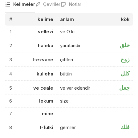
Kelimeler
Çeviriler
Notlar
#
kelime
anlam
kök
1
vellezi
ve O ki
خلق
2
haleka
yaratandır
زوج
3
l-ezvace
çiftleri
كلل
4
kulleha
bütün
جعل
5
ve ceale
ve var edendir
6
lekum
size
7
mine
فلك
8
l-fulki
gemiler