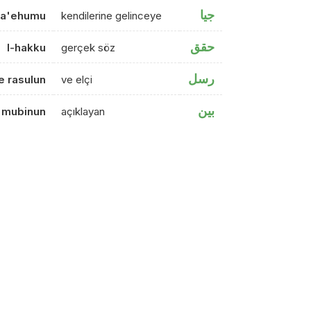
جيا
ca'ehumu
kendilerine gelinceye
حقق
l-hakku
gerçek söz
رسل
e rasulun
ve elçi
بين
mubinun
açıklayan