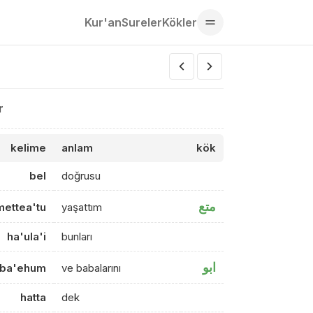
Kur'an
Sureler
Kökler
r
kelime
anlam
kök
bel
doğrusu
متع
mettea'tu
yaşattım
ha'ula'i
bunları
ابو
aba'ehum
ve babalarını
hatta
dek