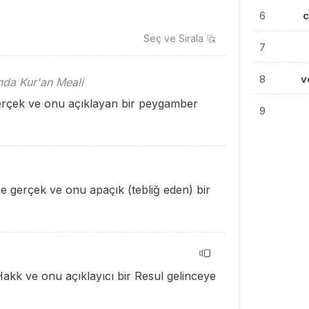
6
Seç ve
Sırala
7
8
v
ında Kur'an Meali
erçek ve onu açıklayan bir peygamber
9
ne gerçek ve onu apaçık (tebliğ eden) bir
Hakk ve onu açıklayıcı bir Resul gelinceye