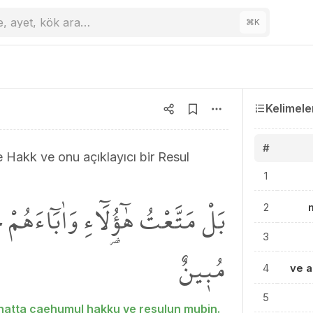
e, ayet, kök ara…
⌘
K
Kelimele
#
e Hakk ve onu açıklayıcı bir Resul
1
بَلْ مَتَّعْتُ هٰٓؤُ۬لَٓاءِ وَاٰبَٓاءَهُ
2
3
مُب۪ينٌ
4
ve 
5
hatta caehumul hakku ve resulun mubin.