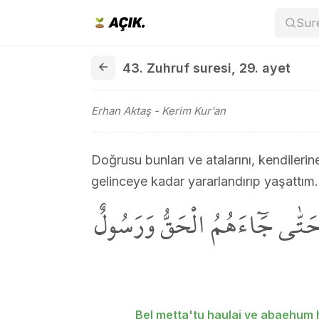
Sur
43. Zuhruf suresi 29. ayet
43. Zuhruf suresi
,
29. ayet
Erhan Aktaş
- Kerim Kur'an
Doğrusu bunları ve atalarını, kendilerin
gelinceye kadar yararlandırıp yaşattım.
مْ حَتّٰى جَٓاءَهُمُ الْحَقُّ وَرَسُولٌ
Bel metta'tu haulai ve abaehum 