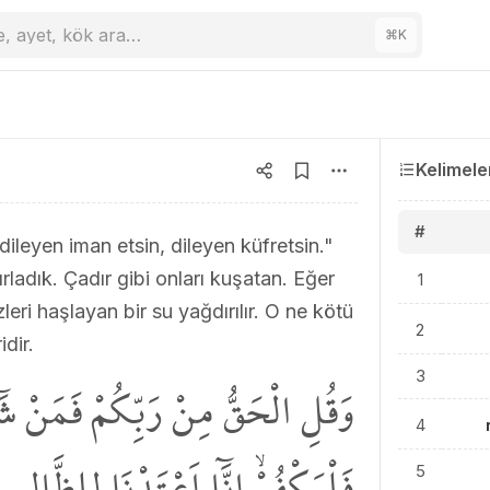
e, ayet, kök ara…
⌘
K
Kelimele
#
ileyen iman etsin, dileyen küfretsin."
ırladık. Çadır gibi onları kuşatan. Eğer
1
leri haşlayan bir su yağdırılır. O ne kötü
2
idir.
وَقُلِ الْحَقُّ مِنْ رَبِّكُمْ فَمَنْ شَ
3
4
فَلْيَكْفُرْۙ اِنَّٓا اَعْتَدْنَا لِلظَّالِ
5