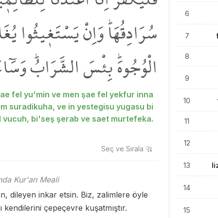
6
سُرَادِقُهَاۜ وَاِنْ يَسْتَغ۪يثُوا يُغَ
7
الْوُجُوهَۜ بِئْسَ الشَّرَابُۜ وَسَٓاء
8
9
ae fel yu'min ve men şae fel yekfur inna
10
im suradikuha, ve in yestegisu yugasu bi
l vucuh, bi'seş şerab ve saet murtefeka.
11
12
Seç ve
Sırala
13
l
ında Kur'an Meali
14
, dileyen inkar etsin. Biz, zalimlere öyle
 kendilerini çepeçevre kuşatmıştır.
15