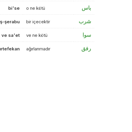
باس
bi'se
o ne kötü
شرب
ş-şerabu
bir içecektir
سوا
ve sa'et
ve ne kötü
رفق
rtefekan
ağırlanmadır