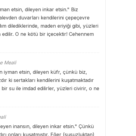
man etsin, dileyen inkar etsin." Biz
 alevden duvarları kendilerini çepeçevre
m dilediklerinde, maden eriyiği gibi, yüzleri
 edilir. O ne kötü bir içecektir! Cehennem
e Meali
en iyman etsin, dileyen küfr, çünkü biz,
dır ki sertakları kendilerini kuşatmaktadır
ir su ile imdad edilirler, yüzleri civirir, o ne
ali
leyen inansın, dileyen inkar etsin." Çünkü
adırı onları kuşatmıştır. Eğer (susuzluktan)