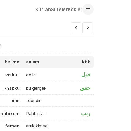
Kur'an
Sureler
Kökler
r
kelime
anlam
kök
قول
ve kuli
de ki
حقق
l-hakku
bu gerçek
min
-dendir
ربب
rabbikum
Rabbiniz-
femen
artık kimse