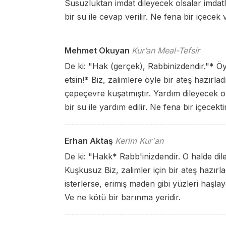
Susuzluktan imdat dileyecek olsalar imdatl
bir su ile cevap verilir. Ne fena bir içecek
Mehmet Okuyan
Kur’an Meal-Tefsir
De ki: "Hak (gerçek), Rabbinizdendir."
*
Öyl
etsin!
*
Biz, zalimlere öyle bir ateş hazırladı
çepeçevre kuşatmıştır. Yardım dileyecek ol
bir su ile yardım edilir. Ne fena bir içecekt
Erhan Aktaş
Kerim Kur'an
De ki: "Hakk
*
Rabb'inizdendir. O halde dile
Kuşkusuz Biz, zalimler için bir ateş hazırl
isterlerse, erimiş maden gibi yüzleri haşlaya
Ve ne kötü bir barınma yeridir.