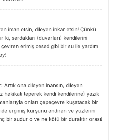
yen iman etsin, dileyen inkar etsin! Çünkü
ır ki, serdakları (duvarları) kendilerini
 çeviren erimiş cesed gibi bir su ile yardım
ay!
r: Artık ona dileyen inansın, dileyen
 hakikati teperek kendi kendilerine) yazık
tmanlarıyla onları çepeçevre kuşatacak bir
rinde ergimiş kurşunu andıran ve yüzlerini
ç bir sudur o ve ne kötü bir duraktır orası!