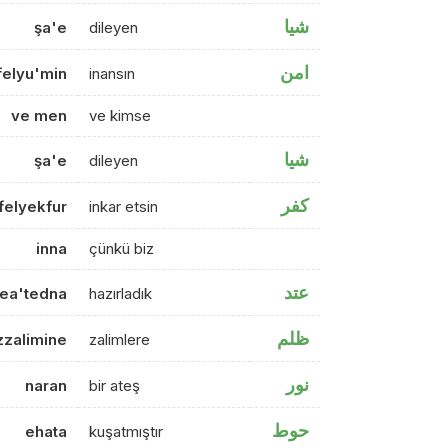
شيا
şa'e
dileyen
امن
felyu'min
inansın
ve men
ve kimse
شيا
şa'e
dileyen
كفر
felyekfur
inkar etsin
inna
çünkü biz
عتد
ea'tedna
hazırladık
ظلم
izzalimine
zalimlere
نور
naran
bir ateş
حوط
ehata
kuşatmıştır