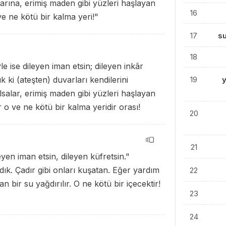
arına, erimiş maden gibi yüzleri haşlayan
16
 ve ne kötü bir kalma yeri!"
17
s
18
e ise dileyen iman etsin; dileyen inkâr
k ki (ateşten) duvarları kendilerini
19
salar, erimiş maden gibi yüzleri haşlayan
ir o ve ne kötü bir kalma yeridir orası!
20
21
yen iman etsin, dileyen küfretsin."
adık. Çadır gibi onları kuşatan. Eğer yardım
22
n bir su yağdırılır. O ne kötü bir içecektir!
23
24