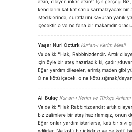
etsin, dileyen inkar etsin!" İşin gerçeği Biz,
kendilerini kat kat sarıp sarmalayacak bir 
istediklerinde, suratlarını kavuran yanık y
içecektir o ve ne fena bir makamdır orası..
Yaşar Nuri Öztürk
Kur'an-ı Kerim Meali
Ve de ki: "Hak, Rabbinizdendir. Artık dileye
için öyle bir ateş hazırladık ki, çadırı/du
Eğer yardım dileseler, erimiş maden gibi yüz
O ne kötü içecek, o ne kötü sığınak/daya
Ali Bulaç
Kur'an-ı Kerim ve Türkçe Anlamı
Ve de ki: "Hak Rabbinizdendir; artık dileye
biz zalimlere bir ateş hazırlamışız, onun d
Eğer onlar yardım isterlerse, katı bir sıvı 
edilirler. Ne kötü bir içkidir o ve ne kötü bi