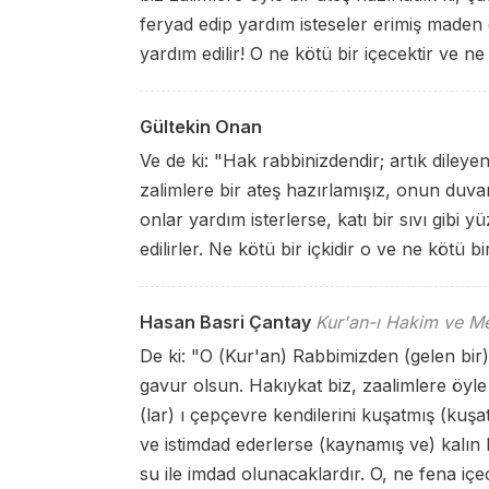
feryad edip yardım isteseler erimiş maden g
yardım edilir! O ne kötü bir içecektir ve n
Gültekin Onan
Ve de ki: "Hak rabbinizdendir; artık dileye
zalimlere bir ateş hazırlamışız, onun duvar
onlar yardım isterlerse, katı bir sıvı gibi 
edilirler. Ne kötü bir içkidir o ve ne kötü bi
Hasan Basri Çantay
Kur'an-ı Hakim ve Me
De ki: "O (Kur'an) Rabbimizden (gelen bir) 
gavur olsun. Hakıykat biz, zaalimlere öyle b
(lar) ı çepçevre kendilerini kuşatmış (kuş
ve istimdad ederlerse (kaynamış ve) kalın
su ile imdad olunacaklardır. O, ne fena içe