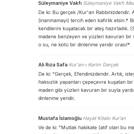
Süleymaniye Vakfı
Süleymaniye Vakfı Mea
De ki: Bu gerçek /Kur'an Rabbinizdendir. A
(inanmamayı) tercih eden kafirlik etsin.
*
Bi
kendilerini kuşatacak bir ateş hazırladık. 
madene benzeyen ve yüzleri kavuran bir su i
o su, ne kötü bir dinlenme yeridir orası!
*
Ali Rıza Safa
Kur'an-ı Kerim Gerçek
De ki: "Gerçek, Efendinizdendir. Artık, iste
haksızlık yapanları çepeçevre kuşatan bir a
maden gibi yüzleri kavuran bir suyla yardım
dinlenme yeridir.
Mustafa İslamoğlu
Hayat Kitabı Kur’an
Ve de ki: "Mutlak hakikate (atıf olan bu m