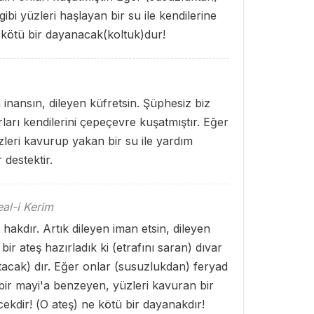
ibi yüzleri haşlayan bir su ile kendilerine
e kötü bir dayanacak(koltuk)dur!
n inansın, dileyen küfretsin. Şüphesiz biz
ları kendilerini çepeçevre kuşatmıştır. Eğer
yüzleri kavurup yakan bir su ile yardım
r destektir.
al-i Kerim
hakdır. Artık dileyen iman etsin, dileyen
ir ateş hazırladık ki (etrafını saran) dıvar
atacak) dır. Eğer onlar (susuzlukdan) feryad
 bir mayi'a benzeyen, yüzleri kavuran bir
cekdir! (O ateş) ne kötü bir dayanakdır!