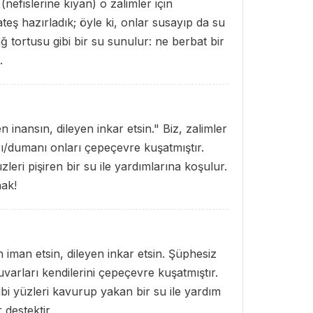
 (nefislerine kıyan) o zalimler için
ateş hazırladık; öyle ki, onlar susayıp da su
ağ tortusu gibi bir su sunulur: ne berbat bir
.
n inansın, dileyen inkar etsin." Biz, zalimler
varı/dumanı onları çepeçevre kuşatmıştır.
leri pişiren bir su ile yardımlarına koşulur.
nak!
n iman etsin, dileyen inkar etsin. Şüphesiz
uvarları kendilerini çepeçevre kuşatmıştır.
gibi yüzleri kavurup yakan bir su ile yardım
r destektir.