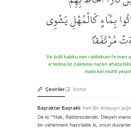
اثُوا بِمَٓاءٍ كَالْمُهْلِ يَشْوِي
َتْ مُرْتَفَقاً
Ve kulil hakku min rabbikum fe men ş
a'tedna liz zalimine naren ehata bih
main kel muhli yeşvi
Çeviriler
Notlar
Bayraktar Bayraklı
Yeni Bir Anlayışın Işığ
De ki: "Hak, Rabbinizdendir. Dileyen inansın
bir cehennem hazırladık ki, onun duvarları