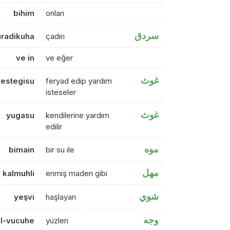
bihim
onları
سردق
uradikuha
çadırı
ve in
ve eğer
غوث
yestegisu
feryad edip yardım
isteseler
غوث
yugasu
kendilerine yardım
edilir
موه
bimain
bir su ile
مهل
kalmuhli
erimiş maden gibi
شوي
yeşvi
haşlayan
وجه
l-vucuhe
yüzleri