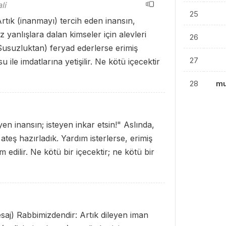
li
25
rtık (inanmayı) tercih eden inansın,
z yanlışlara dalan kimseler için alevleri
26
(Susuzluktan) feryad ederlerse erimiş
27
le imdatlarına yetişilir. Ne kötü içecektir
28
mu
yen inansın; isteyen inkar etsin!" Aslında,
teş hazırladık. Yardım isterlerse, erimiş
 edilir. Ne kötü bir içecektir; ne kötü bir
esaj) Rabbimizdendir: Artık dileyen iman