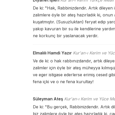
Diyanet İşleri
Kur'an-ı Kerim Türkçe Meali
De ki: "Hak, Rabbinizdendir. Artık dileyen i
zalimlere öyle bir ateş hazırladık ki, onun
kuşatmıştır. (Susuzluktan) feryat edip yardı
yakıp kavuran bir su ile kendilerine yardım
ne korkunç bir yaslanacak yerdir.
Elmalılı Hamdi Yazır
Kur'an-ı Kerim ve Yüc
Ve de ki: o hak rabbınızdandır, artık diley
zalimler için öyle bir ateş müheyya kılmışız
ve eger istigase ederlerse erimiş cesed gibi b
fena içki ve o ne fena kurultay!
Süleyman Ateş
Kur'an-ı Kerim ve Yüce Me
De ki: "Bu gerçek, Rabbinizdendir. Artık di
biz zalimlere öyle bir ateş hazırladık ki, ç