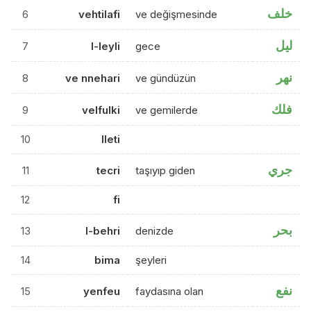
خلف
6
vehtilafi
ve değişmesinde
ليل
7
l-leyli
gece
نهر
8
ve nnehari
ve gündüzün
فلك
9
velfulki
ve gemilerde
10
lleti
جري
11
tecri
taşıyıp giden
12
fi
بحر
13
l-behri
denizde
14
bima
şeyleri
نفع
15
yenfeu
faydasına olan