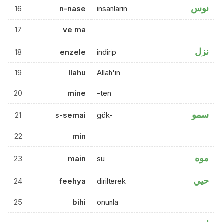
نوس
16
n-nase
insanların
17
ve ma
نزل
18
enzele
indirip
19
llahu
Allah'ın
20
mine
-ten
سمو
21
s-semai
gök-
22
min
موه
23
main
su
حيي
24
feehya
dirilterek
25
bihi
onunla