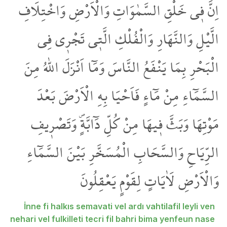
اِنَّ ف۪ي خَلْقِ السَّمٰوَاتِ وَالْاَرْضِ وَاخْتِلَافِ
الَّيْلِ وَالنَّهَارِ وَالْفُلْكِ الَّت۪ي تَجْر۪ي فِي
الْبَحْرِ بِمَا يَنْفَعُ النَّاسَ وَمَٓا اَنْزَلَ اللّٰهُ مِنَ
السَّمَٓاءِ مِنْ مَٓاءٍ فَاَحْيَا بِهِ الْاَرْضَ بَعْدَ
مَوْتِهَا وَبَثَّ ف۪يهَا مِنْ كُلِّ دَٓابَّةٍۖ وَتَصْر۪يفِ
الرِّيَاحِ وَالسَّحَابِ الْمُسَخَّرِ بَيْنَ السَّمَٓاءِ
وَالْاَرْضِ لَاٰيَاتٍ لِقَوْمٍ يَعْقِلُونَ
İnne fi halkıs semavati vel ardı vahtilafil leyli ven
nehari vel fulkilleti tecri fil bahri bima yenfeun nase