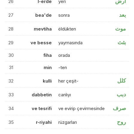
ارض
26
l-erde
yeri
بعد
27
bea'de
sonra
موت
28
mevtiha
öldükten
بثث
29
ve besse
yaymasında
30
fiha
orada
31
min
-ten
كلل
32
kulli
her çeşit-
دبب
33
dabbetin
canlıyı
صرف
34
ve tesrifi
ve evirip çevirmesinde
روح
35
r-riyahi
rüzgarları