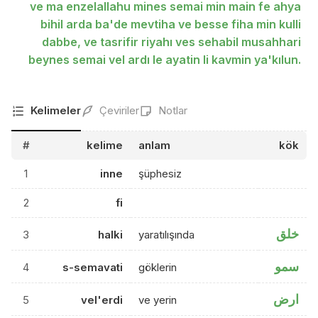
ve ma enzelallahu mines semai min main fe ahya
bihil arda ba'de mevtiha ve besse fiha min kulli
dabbe, ve tasrifir riyahı ves sehabil musahhari
beynes semai vel ardı le ayatin li kavmin ya'kılun.
Kelimeler
Çeviriler
Notlar
#
kelime
anlam
kök
1
inne
şüphesiz
2
fi
خلق
3
halki
yaratılışında
سمو
4
s-semavati
göklerin
ارض
5
vel'erdi
ve yerin